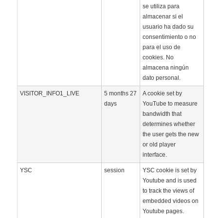
se utiliza para
almacenar si el
usuario ha dado su
consentimiento o no
para el uso de
cookies. No
almacena ningún
dato personal.
VISITOR_INFO1_LIVE
5 months 27
A cookie set by
days
YouTube to measure
bandwidth that
determines whether
the user gets the new
or old player
interface.
YSC
session
YSC cookie is set by
Youtube and is used
to track the views of
embedded videos on
Youtube pages.