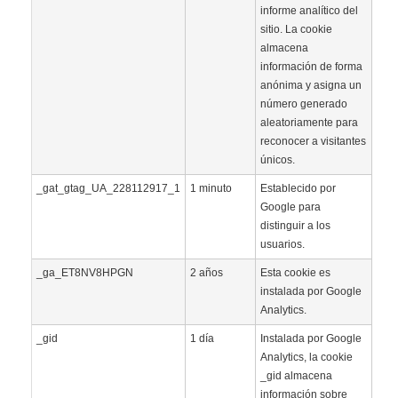
informe analítico del
sitio. La cookie
almacena
información de forma
anónima y asigna un
número generado
aleatoriamente para
reconocer a visitantes
únicos.
_gat_gtag_UA_228112917_1
1 minuto
Establecido por
Google para
distinguir a los
usuarios.
_ga_ET8NV8HPGN
2 años
Esta cookie es
instalada por Google
Analytics.
_gid
1 día
Instalada por Google
Analytics, la cookie
_gid almacena
información sobre