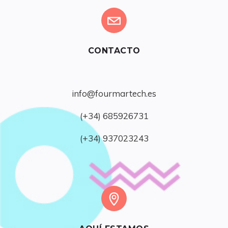
CONTACTO
info@fourmartech.es
(+34) 685926731
(+34) 937023243