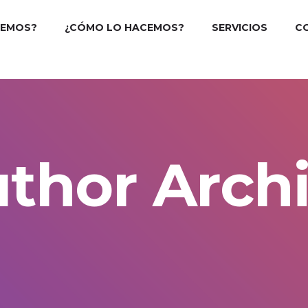
CEMOS?
¿CÓMO LO HACEMOS?
SERVICIOS
C
thor Arch