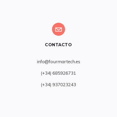
CONTACTO
info@fourmartech.es
(+34) 685926731
(+34) 937023243